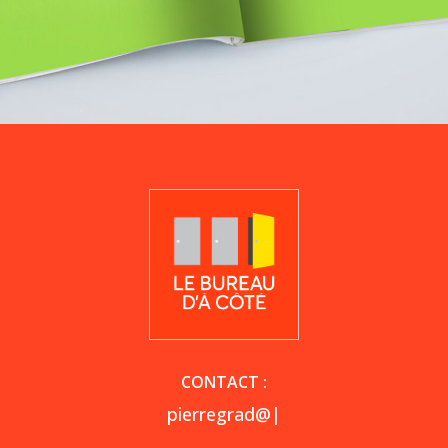
CONTACT :
pierregrad@l
|