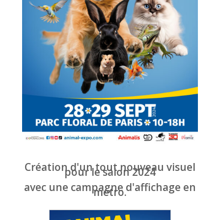
Création d'un tout nouveau visuel
pour le salon 2024
avec une campagne d'affichage en
métro.